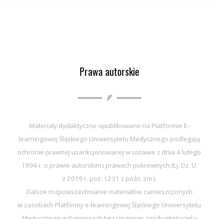
Prawa autorskie
Materiały dydaktyczne opublikowane na Platformie E-
learningowej Śląskiego Uniwersytetu Medycznego podlegają
ochronie prawnej usankcjonowanej w ustawie z dnia 4 lutego
1994 r. o prawie autorskim i prawach pokrewnych (t.j. Dz. U.
z 2019 r. poz. 1231 z późn. zm.).
Dalsze rozpowszechnianie materiałów zamieszczonych
w zasobach Platformy e-learningowej Śląskiego Uniwersytetu
Medycznego w Katowicach bez pisemnej zgody właściciela