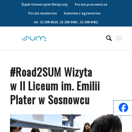
Śląski Uniwersytet Medyczny
Poczta pracownicza
Poczta studencka
Kalendarz egzaminów
tel. 32 208-8620, 32-208-8401, 32-208-8402
#Road2SUM Wizyta
w II Liceum im. Emilii
Plater w Sosnowcu