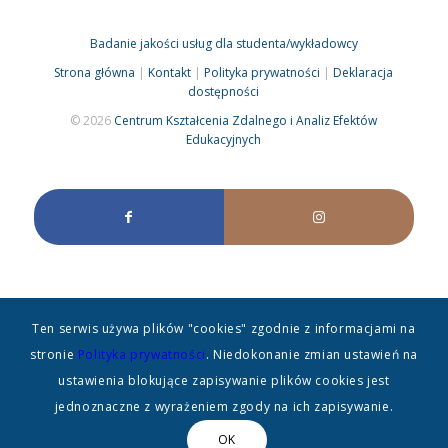
Badanie jakości usług dla studenta/wykładowcy
Strona główna
|
Kontakt
|
Polityka prywatności
|
Deklaracja
dostępności
© 2026
Centrum Kształcenia Zdalnego i Analiz Efektów
Edukacyjnych
Ten serwis używa plików "cookies" zgodnie z informacjami na
stronie
Polityka prywatności
. Niedokonanie zmian ustawień na
ustawienia blokujące zapisywanie plików cookies jest
jednoznaczne z wyrażeniem zgody na ich zapisywanie.
OK