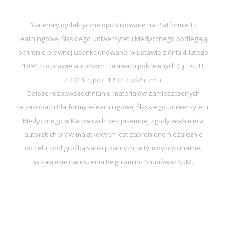
Materiały dydaktyczne opublikowane na Platformie E-
learningowej Śląskiego Uniwersytetu Medycznego podlegają
ochronie prawnej usankcjonowanej w ustawie z dnia 4 lutego
1994 r. o prawie autorskim i prawach pokrewnych (t.j. Dz. U.
z 2019 r. poz. 1231 z późn. zm.).
Dalsze rozpowszechnianie materiałów zamieszczonych
w zasobach Platformy e-learningowej Śląskiego Uniwersytetu
Medycznego w Katowicach bez pisemnej zgody właściciela
autorskich praw majątkowych jest zabronione niezależnie
od celu, pod groźbą sankcji karnych, w tym dyscyplinarnej
w zakresie naruszenia Regulaminu Studiów w SUM.