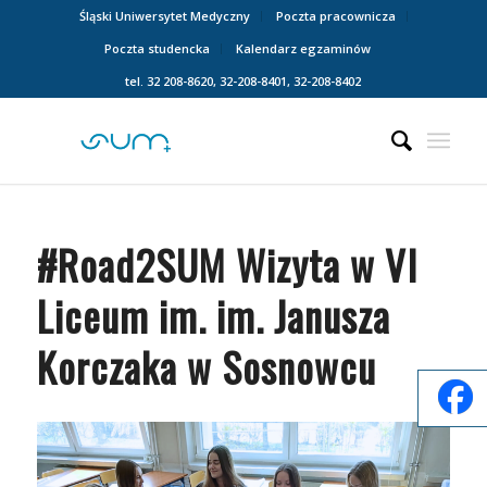
Śląski Uniwersytet Medyczny
Poczta pracownicza
Poczta studencka
Kalendarz egzaminów
tel. 32 208-8620, 32-208-8401, 32-208-8402
#Road2SUM Wizyta w VI
Liceum im. im. Janusza
Korczaka w Sosnowcu