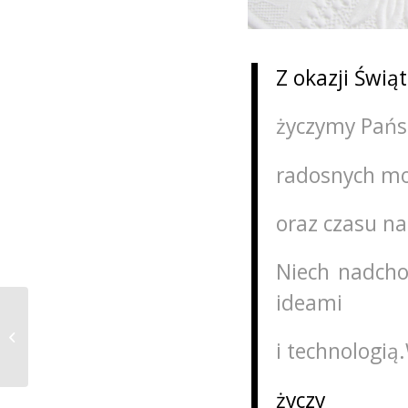
Z okazji Świą
życzymy Pańs
radosnych mo
oraz czasu n
Niech nadcho
ideami
CKZ na Śląskim
i technologi
Festiwalu Nauki
życzy