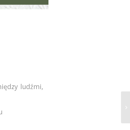
iędzy ludźmi,
u