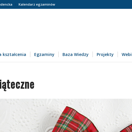
udencka
Kalendarz egzaminów
 kształcenia
Egzaminy
Baza Wiedzy
Projekty
Webi
iąteczne