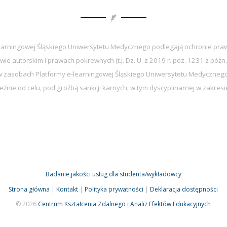
earningowej Śląskiego Uniwersytetu Medycznego podlegają ochronie praw
wie autorskim i prawach pokrewnych (t.j. Dz. U. z 2019 r. poz. 1231 z późn.
zasobach Platformy e-learningowej Śląskiego Uniwersytetu Medycznego 
eżnie od celu, pod groźbą sankcji karnych, w tym dyscyplinarnej w zakre
Badanie jakości usług dla studenta/wykładowcy
Strona główna
|
Kontakt
|
Polityka prywatności
|
Deklaracja dostępności
© 2026
Centrum Kształcenia Zdalnego i Analiz Efektów Edukacyjnych