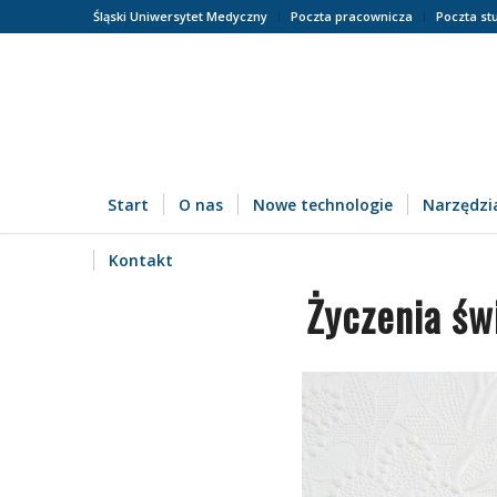
Śląski Uniwersytet Medyczny
Poczta pracownicza
Poczta st
Start
O nas
Nowe technologie
Narzędzia
Kontakt
Życzenia św