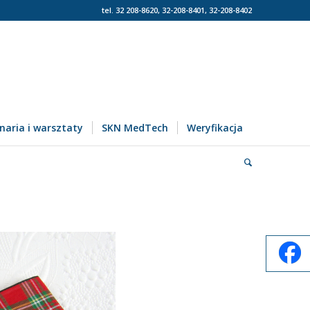
tel. 32 208-8620, 32-208-8401, 32-208-8402
naria i warsztaty
SKN MedTech
Weryfikacja