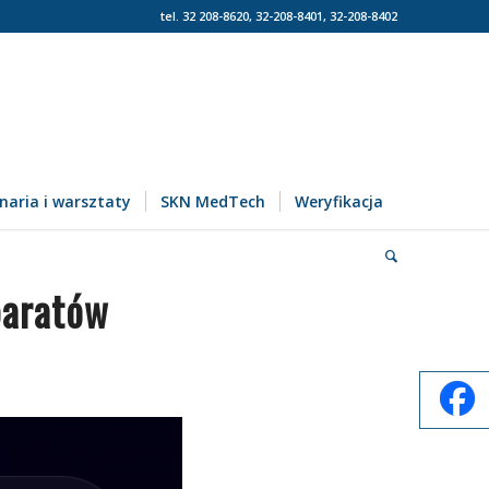
tel. 32 208-8620, 32-208-8401, 32-208-8402
naria i warsztaty
SKN MedTech
Weryfikacja
paratów