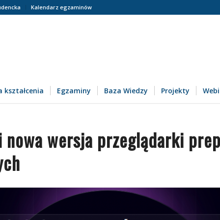
udencka
Kalendarz egzaminów
 kształcenia
Egzaminy
Baza Wiedzy
Projekty
Webi
yli nowa wersja przeglądarki pre
ych