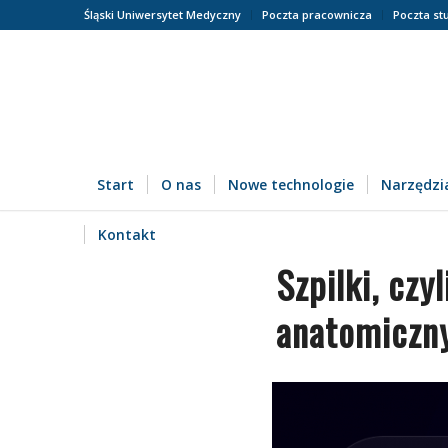
Śląski Uniwersytet Medyczny
Poczta pracownicza
Poczta st
Start
O nas
Nowe technologie
Narzędzia
Kontakt
Szpilki, cz
anatomiczn