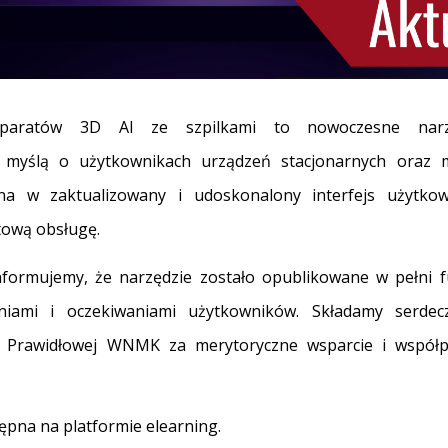
eparatów 3D AI ze szpilkami to nowoczesne narzę
 myślą o użytkownikach urządzeń stacjonarnych oraz mo
na w zaktualizowany i udoskonalony interfejs użytkow
rtową obsługę.
nformujemy, że narzędzie zostało opublikowane w pełni fu
niami i oczekiwaniami użytkowników. Składamy serdec
 Prawidłowej WNMK za merytoryczne wsparcie i współpra
tępna na platformie
elearning
.