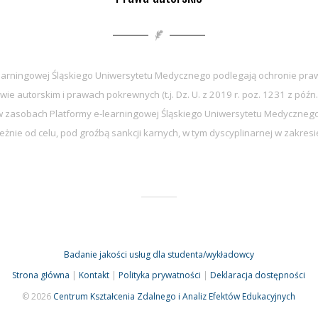
earningowej Śląskiego Uniwersytetu Medycznego podlegają ochronie praw
wie autorskim i prawach pokrewnych (t.j. Dz. U. z 2019 r. poz. 1231 z późn.
zasobach Platformy e-learningowej Śląskiego Uniwersytetu Medycznego 
eżnie od celu, pod groźbą sankcji karnych, w tym dyscyplinarnej w zakre
Badanie jakości usług dla studenta/wykładowcy
Strona główna
|
Kontakt
|
Polityka prywatności
|
Deklaracja dostępności
© 2026
Centrum Kształcenia Zdalnego i Analiz Efektów Edukacyjnych