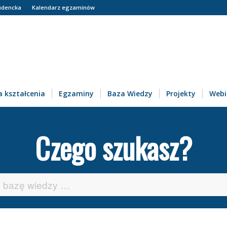
udencka
Kalendarz egzaminów
 kształcenia
Egzaminy
Baza Wiedzy
Projekty
Webi
Czego szukasz?