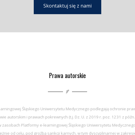
Skontaktuj się z nami
Prawa autorskie
earningowej Śląskiego Uniwersytetu Medycznego podlegają ochronie praw
wie autorskim i prawach pokrewnych (t.j. Dz. U. z 2019 r. poz. 1231 z późn.
zasobach Platformy e-learningowej Śląskiego Uniwersytetu Medycznego 
eżnie od celu, pod groźbą sankcji karnych, w tym dyscyplinarnej w zakre