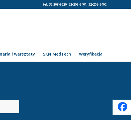
tel. 32 208-8620, 32-208-8401, 32-208-8402
naria i warsztaty
SKN MedTech
Weryfikacja