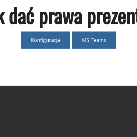
 dać prawa prezen
Konfiguracja
MS Teams