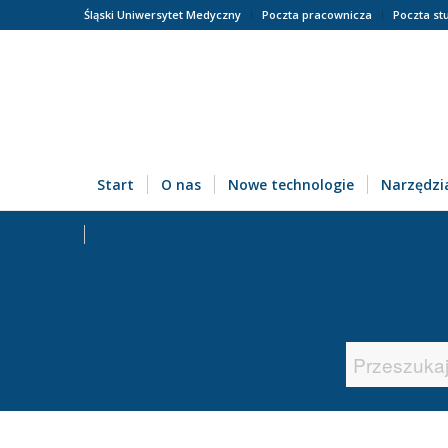
Śląski Uniwersytet Medyczny
Poczta pracownicza
Poczta st
Start
O nas
Nowe technologie
Narzędzia
Kontakt
Search
for: