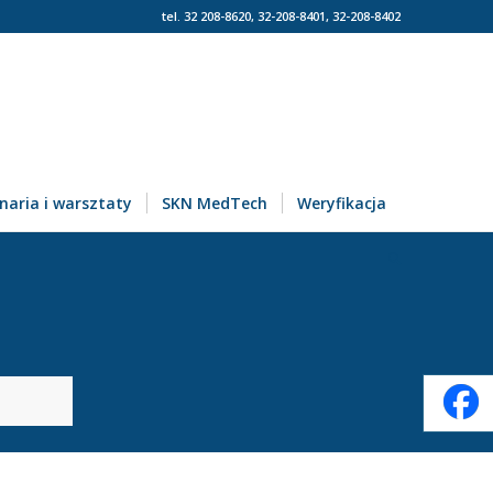
tel. 32 208-8620, 32-208-8401, 32-208-8402
naria i warsztaty
SKN MedTech
Weryfikacja