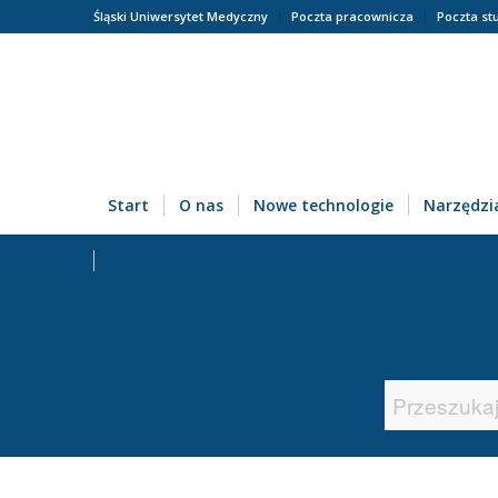
Śląski Uniwersytet Medyczny
Poczta pracownicza
Poczta st
Start
O nas
Nowe technologie
Narzędzia
Kontakt
Search
for: