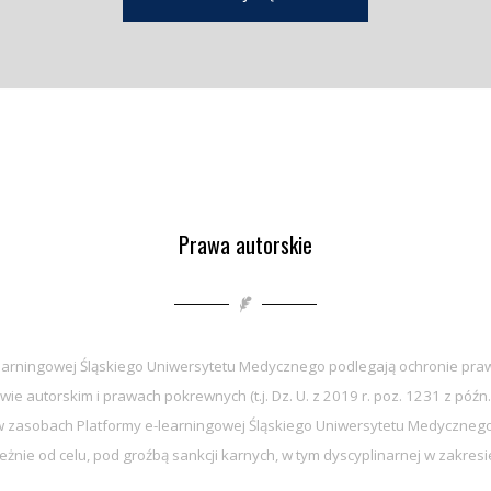
Prawa autorskie
earningowej Śląskiego Uniwersytetu Medycznego podlegają ochronie praw
wie autorskim i prawach pokrewnych (t.j. Dz. U. z 2019 r. poz. 1231 z późn.
zasobach Platformy e-learningowej Śląskiego Uniwersytetu Medycznego 
eżnie od celu, pod groźbą sankcji karnych, w tym dyscyplinarnej w zakre