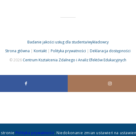
Badanie jakości usług dla studenta/wykładowcy
Strona główna
|
Kontakt
|
Polityka prywatności
|
Deklaracja dostępności
© 2026
Centrum Kształcenia Zdalnego i Analiz Efektów Edukacyjnych
 stronie
Polityka prywatności
. Niedokonanie zmian ustawień na ustawien