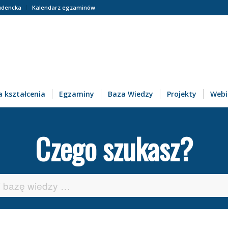
udencka
Kalendarz egzaminów
 kształcenia
Egzaminy
Baza Wiedzy
Projekty
Webi
Czego szukasz?