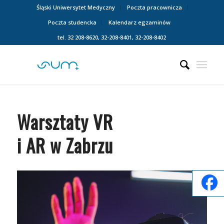
Śląski Uniwersytet Medyczny
Poczta pracownicza
Poczta studencka
Kalendarz egzaminów
tel. 32 208-8620, 32-208-8401, 32-208-8402
Warsztaty VR
i AR w Zabrzu