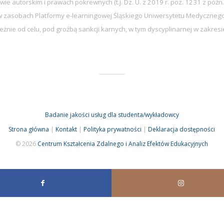
wie autorskim i prawach pokrewnych (t.j. Dz. U. z 2019 r. poz. 1231 z późn.
zasobach Platformy e-learningowej Śląskiego Uniwersytetu Medycznego 
eżnie od celu, pod groźbą sankcji karnych, w tym dyscyplinarnej w zakre
Badanie jakości usług dla studenta/wykładowcy
Strona główna
|
Kontakt
|
Polityka prywatności
|
Deklaracja dostępności
© 2026
Centrum Kształcenia Zdalnego i Analiz Efektów Edukacyjnych