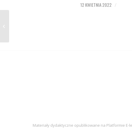
12 KWIETNIA 2022
/
Inspiracje #4 –
Centrum e-Learningu
AGH
Materiały dydaktyczne opublikowane na Platformie E-l