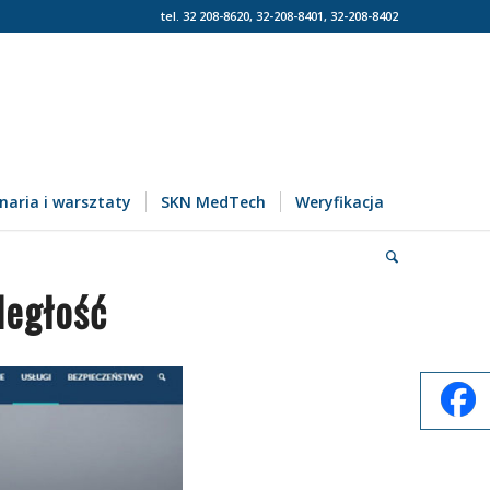
tel. 32 208-8620, 32-208-8401, 32-208-8402
naria i warsztaty
SKN MedTech
Weryfikacja
ległość