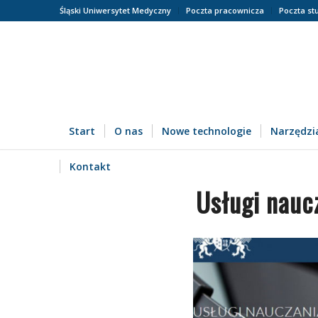
Śląski Uniwersytet Medyczny
Poczta pracownicza
Poczta st
Start
O nas
Nowe technologie
Narzędzia
Kontakt
Usługi nauc