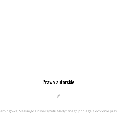
Prawa autorskie
earningowej Śląskiego Uniwersytetu Medycznego podlegają ochronie praw