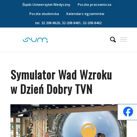
Śląski Uniwersytet Medyczny
Poczta pracownicza
Poczta studencka
Kalendarz egzaminów
tel. 32 208-8620, 32-208-8401, 32-208-8402
Symulator Wad Wzroku
w Dzień Dobry TVN