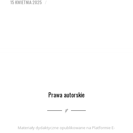
15 KWIETNIA 2025
/
Prawa autorskie
Materiały dydaktyczne opublikowane na Platformie E-