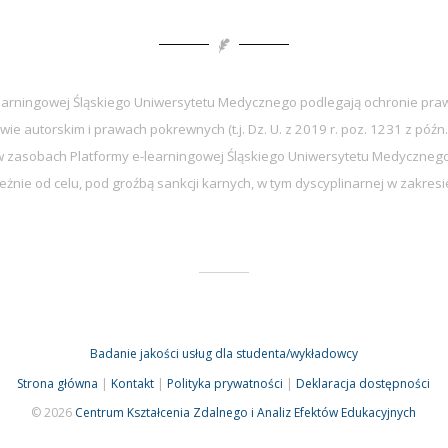
earningowej Śląskiego Uniwersytetu Medycznego podlegają ochronie praw
wie autorskim i prawach pokrewnych (t.j. Dz. U. z 2019 r. poz. 1231 z późn.
zasobach Platformy e-learningowej Śląskiego Uniwersytetu Medycznego 
eżnie od celu, pod groźbą sankcji karnych, w tym dyscyplinarnej w zakre
Badanie jakości usług dla studenta/wykładowcy
Strona główna
|
Kontakt
|
Polityka prywatności
|
Deklaracja dostępności
© 2026
Centrum Kształcenia Zdalnego i Analiz Efektów Edukacyjnych