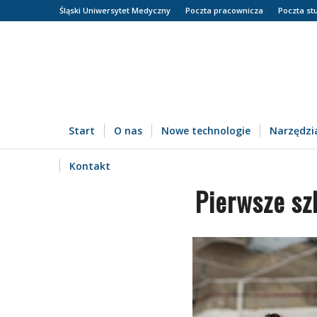
Śląski Uniwersytet Medyczny
Poczta pracownicza
Poczta st
Start
O nas
Nowe technologie
Narzędzia
Kontakt
Pierwsze sz