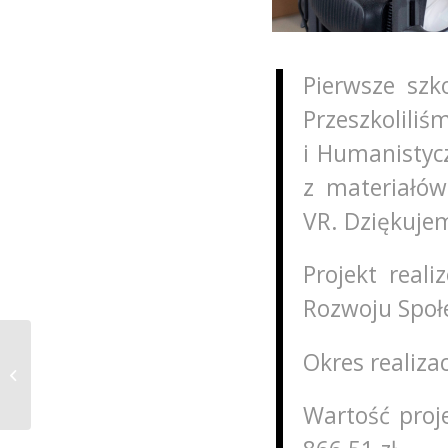
Pierwsze szk
Przeszkoli
i Humanistycz
z materiałów
VR. Dziękuje
Projekt real
Rozwoju Społ
Okres realiza
Zawody SimChallenge
2025
Wartość proj