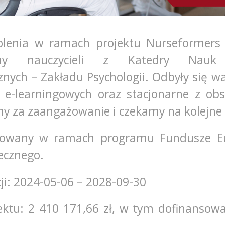
olenia w ramach projektu Nurseformers
liśmy nauczycieli z Katedry Nauk 
nych – Zakładu Psychologii. Odbyły się wa
 e-learningowych oraz stacjonarne z obs
my za zaangażowanie i czekamy na kolejne
izowany w ramach programu Fundusze Eu
ecznego.
cji: 2024-05-06 – 2028-09-30
ektu: 2 410 171,66 zł, w tym dofinansow