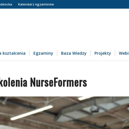
udencka
Kalendarz egzaminów
 kształcenia
Egzaminy
Baza Wiedzy
Projekty
Webi
kolenia NurseFormers