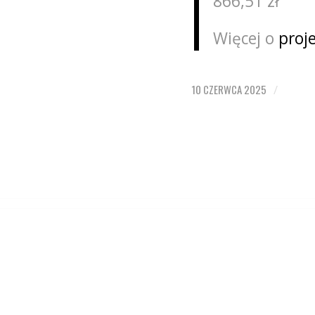
866,51 zł
Więcej o
proj
10 CZERWCA 2025
/