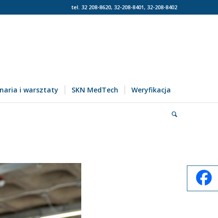
tel. 32 208-8620, 32-208-8401, 32-208-8402
naria i warsztaty
SKN MedTech
Weryfikacja