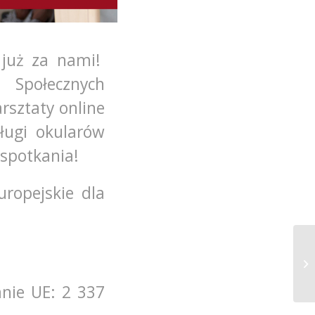
 już za nami!
Społecznych
rsztaty online
ługi okularów
 spotkania!
ropejskie dla
anie UE: 2 337