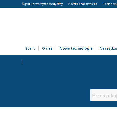
Śląski Uniwersytet Medyczny
Poczta pracownicza
Poczta st
Start
O nas
Nowe technologie
Narzędzia
Kontakt
Search
for: