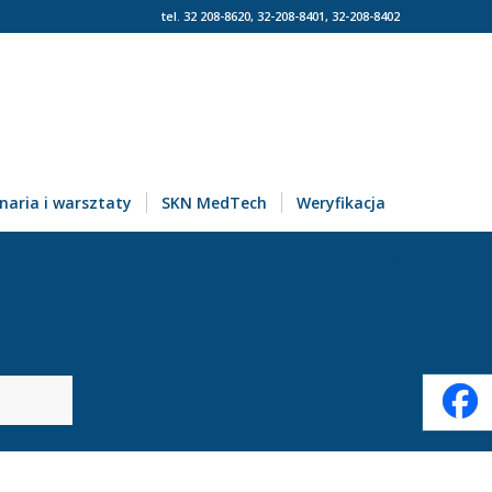
tel. 32 208-8620, 32-208-8401, 32-208-8402
naria i warsztaty
SKN MedTech
Weryfikacja