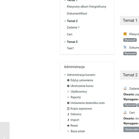
Test. Przygotowanie testu
bazującego na szablonie pytań –