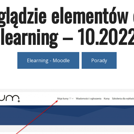
glądzie elementów 
learning – 10.202
Elearning - Moodle
Porady