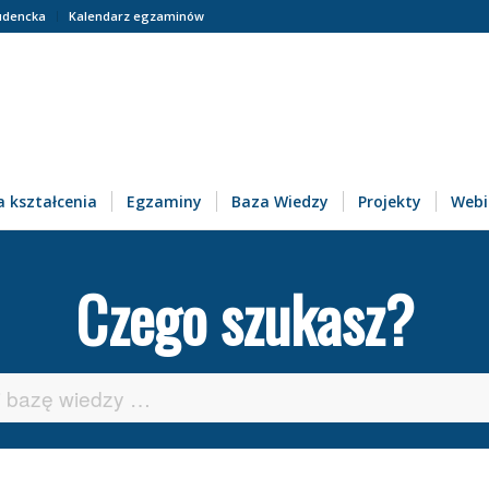
udencka
Kalendarz egzaminów
 kształcenia
Egzaminy
Baza Wiedzy
Projekty
Webi
Czego szukasz?