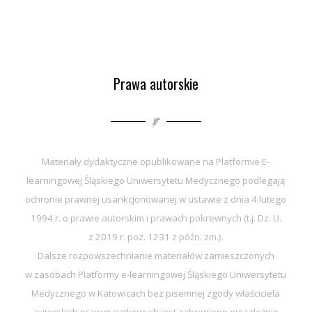
Prawa autorskie
Materiały dydaktyczne opublikowane na Platformie E-
learningowej Śląskiego Uniwersytetu Medycznego podlegają
ochronie prawnej usankcjonowanej w ustawie z dnia 4 lutego
1994 r. o prawie autorskim i prawach pokrewnych (t.j. Dz. U.
z 2019 r. poz. 1231 z późn. zm.).
Dalsze rozpowszechnianie materiałów zamieszczonych
w zasobach Platformy e-learningowej Śląskiego Uniwersytetu
Medycznego w Katowicach bez pisemnej zgody właściciela
autorskich praw majątkowych jest zabronione niezależnie