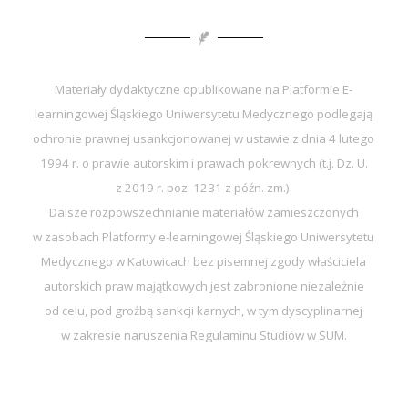
Materiały dydaktyczne opublikowane na Platformie E-
learningowej Śląskiego Uniwersytetu Medycznego podlegają
ochronie prawnej usankcjonowanej w ustawie z dnia 4 lutego
1994 r. o prawie autorskim i prawach pokrewnych (t.j. Dz. U.
z 2019 r. poz. 1231 z późn. zm.).
Dalsze rozpowszechnianie materiałów zamieszczonych
w zasobach Platformy e-learningowej Śląskiego Uniwersytetu
Medycznego w Katowicach bez pisemnej zgody właściciela
autorskich praw majątkowych jest zabronione niezależnie
od celu, pod groźbą sankcji karnych, w tym dyscyplinarnej
w zakresie naruszenia Regulaminu Studiów w SUM.