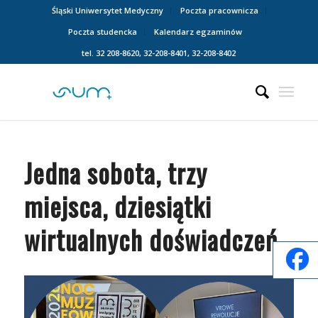
Śląski Uniwersytet Medyczny
Poczta pracownicza
Poczta studencka
Kalendarz egzaminów
tel. 32 208-8620, 32-208-8401, 32-208-8402
Jedna sobota, trzy
miejsca, dziesiątki
wirtualnych doświadczeń