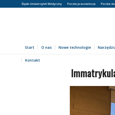
Śląski Uniwersytet Medyczny
Poczta pracownicza
Poczta st
Start
O nas
Nowe technologie
Narzędzia
Kontakt
Immatrykul