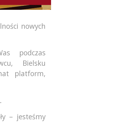
lności nowych
Was podczas
wcu, Bielsku
at platform,
.
ły – jesteśmy