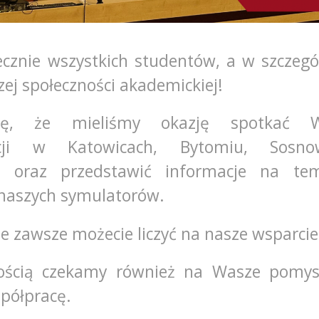
cznie wszystkich studentów, a w szczegó
ej społeczności akademickiej!
ię, że mieliśmy okazję spotkać 
acji w Katowicach, Bytomiu, Sosno
, oraz przedstawić informacje na tem
naszych symulatorów.
że zawsze możecie liczyć na nasze wsparcie
wością czekamy również na Wasze pomys
spółpracę.