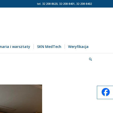
tel. 32 208-8620, 32-208-8401, 32-208-8402
naria i warsztaty
SKN MedTech
Weryfikacja