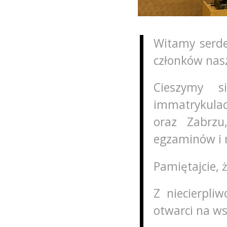
Witamy serde
członków nasz
Cieszymy s
immatrykul
oraz Zabrzu
egzaminów i 
Pamiętajcie, 
Z niecierpli
otwarci na w