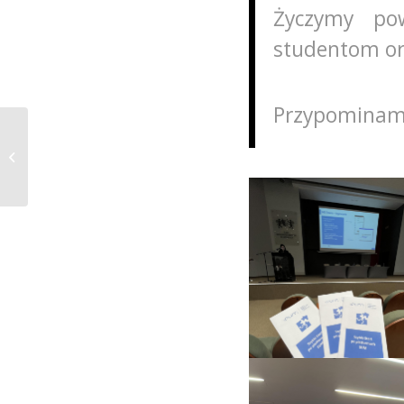
Życzymy po
studentom or
Przypominamy
„Medscape” –
Medyczny
Escaperoom
w Wirtualnej
Rzeczywistości