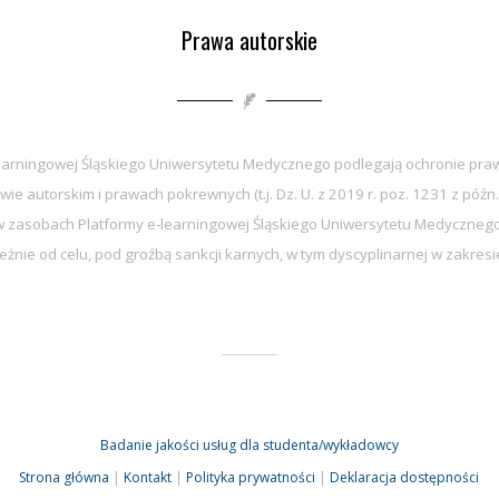
Prawa autorskie
earningowej Śląskiego Uniwersytetu Medycznego podlegają ochronie praw
wie autorskim i prawach pokrewnych (t.j. Dz. U. z 2019 r. poz. 1231 z późn.
zasobach Platformy e-learningowej Śląskiego Uniwersytetu Medycznego 
eżnie od celu, pod groźbą sankcji karnych, w tym dyscyplinarnej w zakre
Badanie jakości usług dla studenta/wykładowcy
Strona główna
|
Kontakt
|
Polityka prywatności
|
Deklaracja dostępności