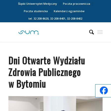
Śląski Uniwersytet Medyczny
Poczta pracownicza
Poczta studencka
Kalendarz egzaminów
tel. 32 208-8620, 32-208-8401, 32-208-8402
Dni Otwarte Wydziału
Zdrowia Publicznego
w Bytomiu