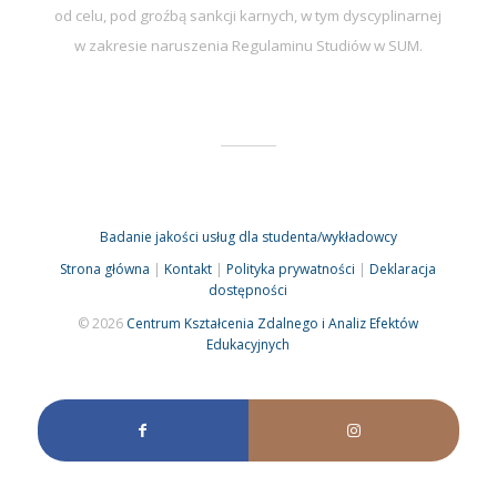
od celu, pod groźbą sankcji karnych, w tym dyscyplinarnej
w zakresie naruszenia Regulaminu Studiów w SUM.
Badanie jakości usług dla studenta/wykładowcy
Strona główna
|
Kontakt
|
Polityka prywatności
|
Deklaracja
dostępności
© 2026
Centrum Kształcenia Zdalnego i Analiz Efektów
Edukacyjnych